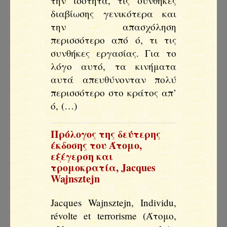
την ισότητα, τις συνθήκες
διαβίωσης γενικότερα και
την απασχόληση
περισσότερο από ό, τι τις
συνθήκες εργασίας. Για το
λόγο αυτό, τα κινήματα
αυτά απευθύνονταν πολύ
περισσότερο στο κράτος απ’
ό, (…)
Πρόλογος της δεύτερης
έκδοσης του Άτομο,
εξέγερση και
τρομοκρατία
,
Jacques
Wajnsztejn
Jacques Wajnsztejn, Individu,
révolte et terrorisme (Άτομο,