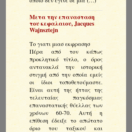
οποίο δεν έγινε σε μια (…)
Μετα την επανασταση
του κεφαλαιου
,
Jacques
Wajnsztejn
Το γιατι μιασ εκφρασησ
Πέρα από τον κάπως
προκλητικό τίτλο, ο όρος
αντανακλά την ιστορική
στιγμή από την οποία εμείς
οι ίδιοι τοποθετούμαστε.
Είναι αυτή της ήττας της
τελευταίας παγκόσμιας
επαναστατικής θύελλας των
χρόνων 60-70. Αυτή η
επίθεση έδειξε το απώτατο
όριο του ταξικού και