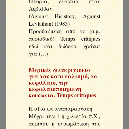
Ιστορία, ενάντια στον
Λεβιάθαν.
(Against His-story, Against
Leviathan) (1983)
Προοθούμενη από το (σ.μ.
περιοδικό) Temps critiques
εδώ και δώδεκα χρόνια
για (…)
Μερικές διευκρινισεισ
για τον καπιταλισμό, το
κεφάλαιο, την
κεφαλαιοποιημενη
κοινωνια
,
Temps critiques
Η αξια ως αναπαρασταση
Μέχρι την 1 η χιλιετία π.Χ.,
περίπου η ενσωμάτωση της