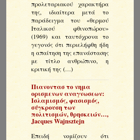
προλεταριακού χαρακτήρα
της, ιδιαίτερα μετά το
παράδειγμα του «θερμού
Ιταλικού φθινοπώρου»
(1969) και ταυτόχρονα το
γεγονός ότι περιελήφθη ήδη
η απαίτηση της επανάστασης
με τίτλο ανθρώπινο, η
κριτική της (…)
Πιανοντασ το νημα
ορισμενων αναγνωσεων:
Ισλαμισμός, φασισμός,
σύγκρουση των
πολιτισμών, θρησκειών…
,
Jacques Wajnsztejn
Επειδή νομίζουν ότι