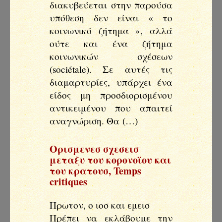
διακυβεύεται στην παρούσα
υπόθεση δεν είναι « το
κοινωνικό ζήτημα », αλλά
ούτε και ένα ζήτημα
κοινωνικών σχέσεων
(sociétale). Σε αυτές τις
διαμαρτυρίες, υπάρχει ένα
είδος μη προσδιορισμένου
αντικειμένου που απαιτεί
αναγνώριση. Θα (…)
Ορισμενεσ σχεσεισ
μεταξυ του κορονοϊου και
του κρατουσ
,
Temps
critiques
Πρωτον, ο ιοσ και εμεισ
Πρέπει να εκλάβουμε την