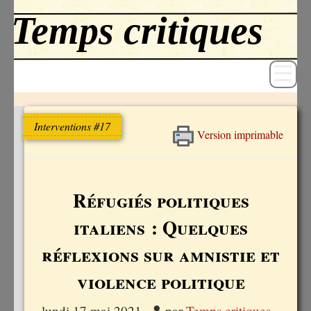
Interventions #17
Version imprimable
Revue
Livres
Réfugiés politiques
Textes
italiens : Quelques
Archives
réflexions sur amnistie et
Blog
violence politique
lundi 17 mai 2021
,
par
Temps critiques