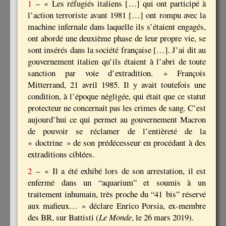
1
– « Les réfugiés italiens […] qui ont participé à
l’action terroriste avant 1981 […] ont rompu avec la
machine infernale dans laquelle ils s’étaient engagés,
ont abordé une deuxième phase de leur propre vie, se
sont insérés dans la société française […]. J’ai dit au
gouvernement italien qu’ils étaient à l’abri de toute
sanction par voie d’extradition. » François
Mitterrand, 21 avril 1985. Il y avait toutefois une
condition, à l’époque négligée, qui était que ce statut
protecteur ne concernait pas les crimes de sang. C’est
aujourd’hui ce qui permet au gouvernement Macron
de pouvoir se réclamer de l’entièreté de la
« doctrine » de son prédécesseur en procédant à des
extraditions ciblées.
2
– « Il a été exhibé lors de son arrestation, il est
enfermé dans un “aquarium” et soumis à un
traitement inhumain, très proche du “41 bis” réservé
aux mafieux… » déclare Enrico Porsia, ex-membre
des BR, sur Battisti (
Le Monde
, le 26 mars 2019).